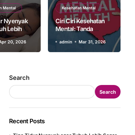
Bersyukur Setiap Hari: Kun
n Mental
Kesehatan Mental
ur Nyenyak
Ciri Ciri Kesehatan
erhana Menuju Hidup Bah
uh Lebih
Mental: Tanda
n Pikiran
Penting yang Perlu
Apr 20, 2026
admin
admin
Feb 4, 2026
Mar 31, 2026
Kamu Kenali
Search
Search
Recent Posts