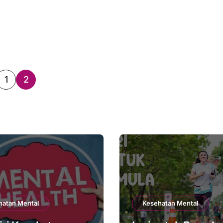
sts
1
2
ination
hatan Mental
Kesehatan Mental