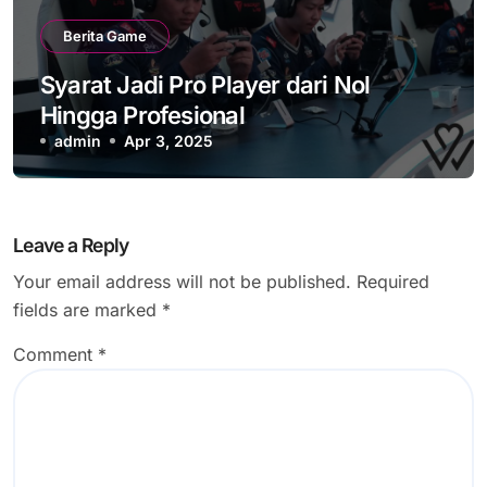
Berita Game
Syarat Jadi Pro Player dari Nol
Hingga Profesional
admin
Apr 3, 2025
Leave a Reply
Your email address will not be published.
Required
fields are marked
*
Comment
*