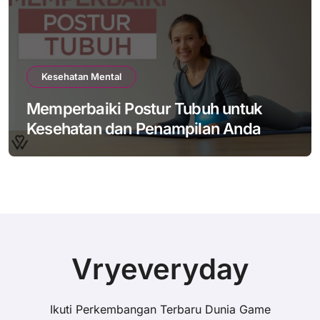
Kesehatan Mental
Memperbaiki Postur Tubuh untuk
Kesehatan dan Penampilan Anda
Vryeveryday
Ikuti Perkembangan Terbaru Dunia Game