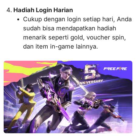
Hadiah Login Harian
Cukup dengan login setiap hari, Anda
sudah bisa mendapatkan hadiah
menarik seperti gold, voucher spin,
dan item in-game lainnya.