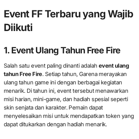
Event FF Terbaru yang Wajib
Diikuti
1. Event Ulang Tahun Free Fire
Salah satu event paling dinanti adalah
event ulang
tahun Free Fire
. Setiap tahun, Garena merayakan
ulang tahun game ini dengan berbagai kegiatan
menarik. Di tahun ini, event tersebut menawarkan
misi harian, mini-game, dan hadiah spesial seperti
skin senjata dan karakter. Pemain dapat
menyelesaikan misi untuk mendapatkan token yang
dapat ditukarkan dengan hadiah menarik.