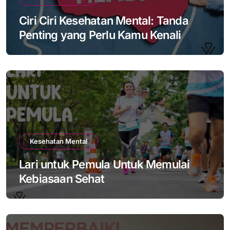
Ciri Ciri Kesehatan Mental: Tanda
Penting yang Perlu Kamu Kenali
Kesehatan Mental
Lari untuk Pemula Untuk Memulai
Kebiasaan Sehat