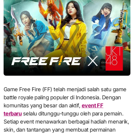
Game Free Fire (FF) telah menjadi salah satu game
battle royale paling populer di Indonesia. Dengan
komunitas yang besar dan aktif,
event FF
terbaru
selalu ditunggu-tunggu oleh para pemain.
Setiap event menawarkan berbagai hadiah menarik,
skin, dan tantangan yang membuat permainan