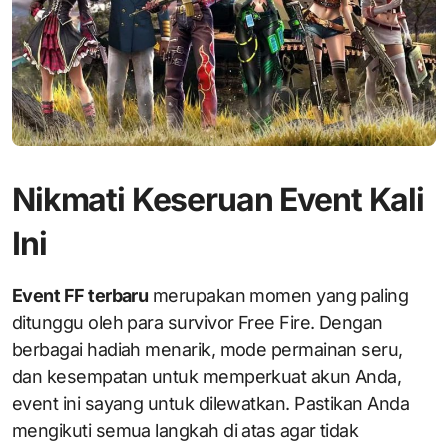
Nikmati Keseruan Event Kali
Ini
Event FF terbaru
merupakan momen yang paling
ditunggu oleh para survivor Free Fire. Dengan
berbagai hadiah menarik, mode permainan seru,
dan kesempatan untuk memperkuat akun Anda,
event ini sayang untuk dilewatkan. Pastikan Anda
mengikuti semua langkah di atas agar tidak