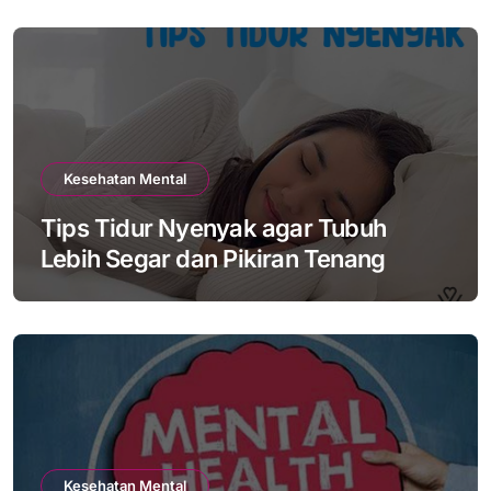
Kesehatan Mental
Tips Tidur Nyenyak agar Tubuh
Lebih Segar dan Pikiran Tenang
Kesehatan Mental