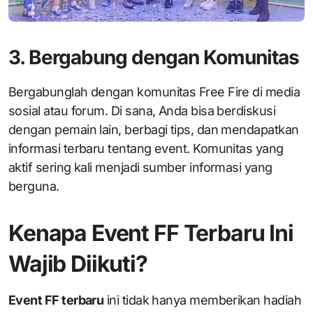
3. Bergabung dengan Komunitas
Bergabunglah dengan komunitas Free Fire di media
sosial atau forum. Di sana, Anda bisa berdiskusi
dengan pemain lain, berbagi tips, dan mendapatkan
informasi terbaru tentang event. Komunitas yang
aktif sering kali menjadi sumber informasi yang
berguna.
Kenapa Event FF Terbaru Ini
Wajib Diikuti?
Event FF terbaru
ini tidak hanya memberikan hadiah