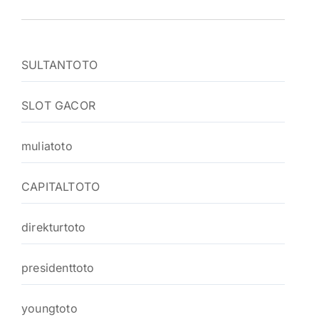
SULTANTOTO
SLOT GACOR
muliatoto
CAPITALTOTO
direkturtoto
presidenttoto
youngtoto