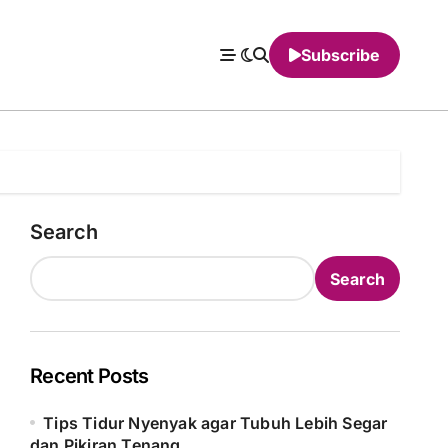
Subscribe
Search
Search
Recent Posts
Tips Tidur Nyenyak agar Tubuh Lebih Segar
dan Pikiran Tenang