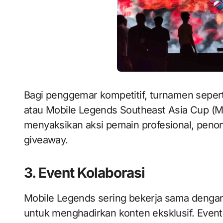
Bagi penggemar kompetitif, turnamen seper
atau Mobile Legends Southeast Asia Cup (MSC
menyaksikan aksi pemain profesional, penon
giveaway.
3.
Event Kolaborasi
Mobile Legends sering bekerja sama dengan f
untuk menghadirkan konten eksklusif. Event