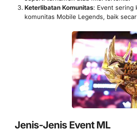
Keterlibatan Komunitas
: Event serin
komunitas Mobile Legends, baik secara
Jenis-Jenis Event ML