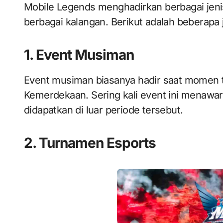
Mobile Legends menghadirkan berbagai jenis
berbagai kalangan. Berikut adalah beberapa 
1.
Event Musiman
Event musiman biasanya hadir saat momen ter
Kemerdekaan. Sering kali event ini menawar
didapatkan di luar periode tersebut.
2.
Turnamen Esports