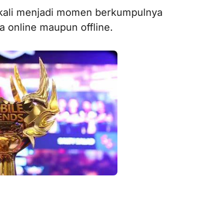
g kali menjadi momen berkumpulnya
 online maupun offline.