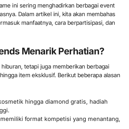
game ini sering menghadirkan berbagai event
asnya. Dalam artikel ini, kita akan membahas
ermasuk manfaatnya, cara berpartisipasi, dan
ends Menarik Perhatian?
iburan, tetapi juga memberikan berbagai
hingga item eksklusif. Berikut beberapa alasan
 kosmetik hingga diamond gratis, hadiah
ggi.
 memiliki format kompetisi yang menantang,