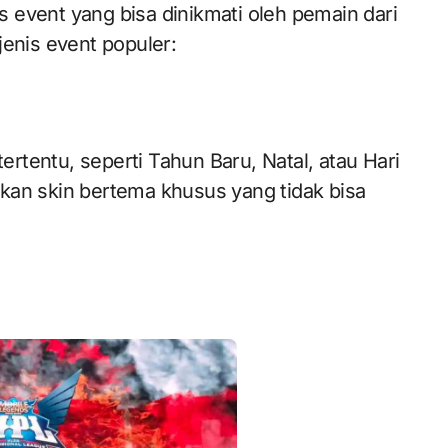
 event yang bisa dinikmati oleh pemain dari
jenis event populer:
tentu, seperti Tahun Baru, Natal, atau Hari
kan skin bertema khusus yang tidak bisa