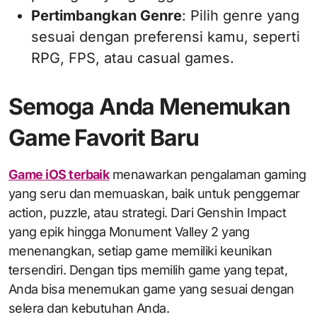
Pertimbangkan Genre
: Pilih genre yang
sesuai dengan preferensi kamu, seperti
RPG, FPS, atau casual games.
Semoga Anda Menemukan
Game Favorit Baru
Game iOS terbaik
menawarkan pengalaman gaming
yang seru dan memuaskan, baik untuk penggemar
action, puzzle, atau strategi. Dari Genshin Impact
yang epik hingga Monument Valley 2 yang
menenangkan, setiap game memiliki keunikan
tersendiri. Dengan tips memilih game yang tepat,
Anda bisa menemukan game yang sesuai dengan
selera dan kebutuhan Anda.