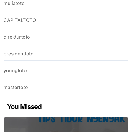
muliatoto
CAPITALTOTO
direkturtoto
presidenttoto
youngtoto
mastertoto
You Missed