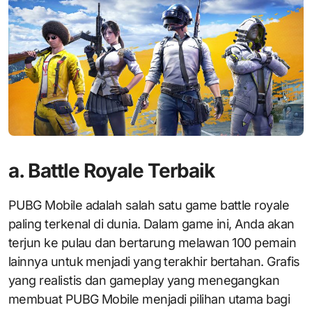
a. Battle Royale Terbaik
PUBG Mobile adalah salah satu game battle royale
paling terkenal di dunia. Dalam game ini, Anda akan
terjun ke pulau dan bertarung melawan 100 pemain
lainnya untuk menjadi yang terakhir bertahan. Grafis
yang realistis dan gameplay yang menegangkan
membuat PUBG Mobile menjadi pilihan utama bagi