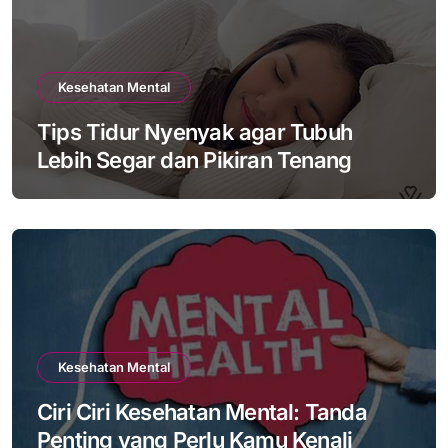
Kesehatan Mental
Tips Tidur Nyenyak agar Tubuh
Lebih Segar dan Pikiran Tenang
Kesehatan Mental
Ciri Ciri Kesehatan Mental: Tanda
Penting yang Perlu Kamu Kenali