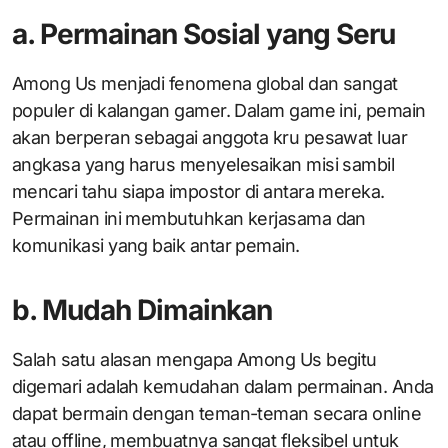
a. Permainan Sosial yang Seru
Among Us menjadi fenomena global dan sangat
populer di kalangan gamer. Dalam game ini, pemain
akan berperan sebagai anggota kru pesawat luar
angkasa yang harus menyelesaikan misi sambil
mencari tahu siapa impostor di antara mereka.
Permainan ini membutuhkan kerjasama dan
komunikasi yang baik antar pemain.
b. Mudah Dimainkan
Salah satu alasan mengapa Among Us begitu
digemari adalah kemudahan dalam permainan. Anda
dapat bermain dengan teman-teman secara online
atau offline, membuatnya sangat fleksibel untuk