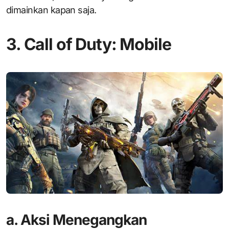
dimainkan kapan saja.
3. Call of Duty: Mobile
a. Aksi Menegangkan