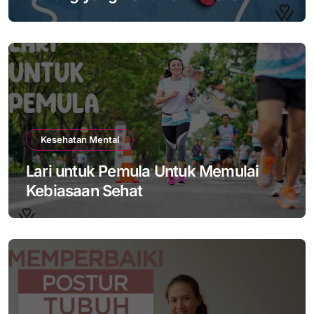
Kesehatan Mental
Lari untuk Pemula Untuk Memulai
Kebiasaan Sehat