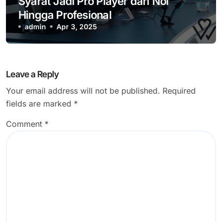
Syarat Jadi Pro Player dari Nol
Hingga Profesional
admin
Apr 3, 2025
Leave a Reply
Your email address will not be published.
Required
fields are marked
*
Comment
*