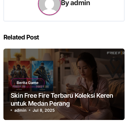
By
admin
Related Post
Berita Game
Skin Free Fire Terbaru Koleksi Keren
untuk Medan Perang
admin
Jul 8, 2025