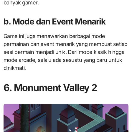
banyak gamer.
b. Mode dan Event Menarik
Game ini juga menawarkan berbagai mode
permainan dan event menarik yang membuat setiap
sesi bermain menjadi unik. Dari mode klasik hingga
mode arcade, selalu ada sesuatu yang baru untuk
dinikmati.
6. Monument Valley 2