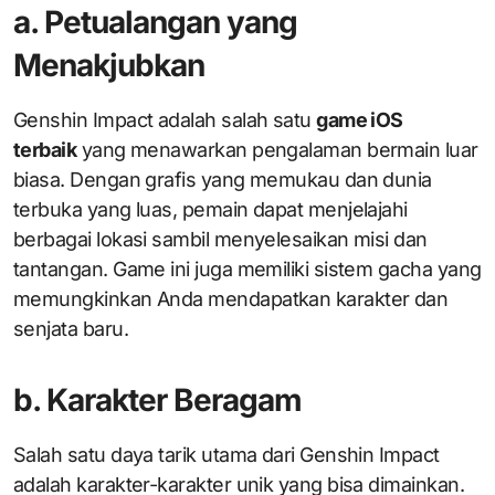
a. Petualangan yang
Menakjubkan
Genshin Impact adalah salah satu
game iOS
terbaik
yang menawarkan pengalaman bermain luar
biasa. Dengan grafis yang memukau dan dunia
terbuka yang luas, pemain dapat menjelajahi
berbagai lokasi sambil menyelesaikan misi dan
tantangan. Game ini juga memiliki sistem gacha yang
memungkinkan Anda mendapatkan karakter dan
senjata baru.
b. Karakter Beragam
Salah satu daya tarik utama dari Genshin Impact
adalah karakter-karakter unik yang bisa dimainkan.