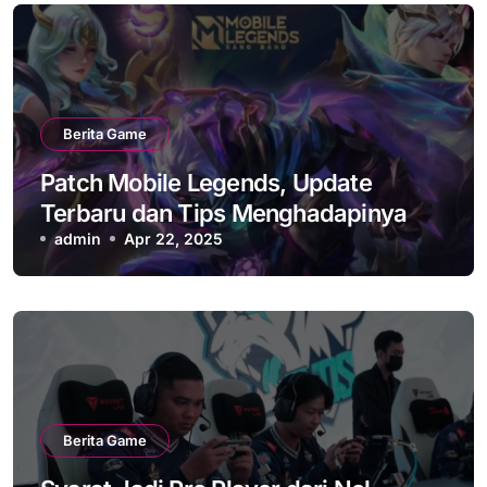
Berita Game
Patch Mobile Legends, Update
Terbaru dan Tips Menghadapinya
admin
Apr 22, 2025
Berita Game