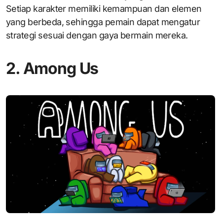
Setiap karakter memiliki kemampuan dan elemen
yang berbeda, sehingga pemain dapat mengatur
strategi sesuai dengan gaya bermain mereka.
2. Among Us