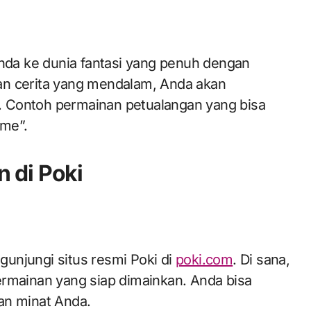
da ke dunia fantasi yang penuh dengan
an cerita yang mendalam, Anda akan
. Contoh permainan petualangan yang bisa
ime”.
 di Poki
unjungi situs resmi Poki di
poki.com
. Di sana,
ermainan yang siap dimainkan. Anda bisa
an minat Anda.