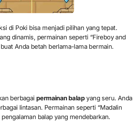
i di Poki bisa menjadi pilihan yang tepat.
ang dinamis, permainan seperti “Fireboy and
mbuat Anda betah berlama-lama bermain.
akan berbagai
permainan balap
yang seru. Anda
erbagai lintasan. Permainan seperti “Madalin
an pengalaman balap yang mendebarkan.