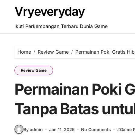
Skip
Vryeveryday
to
content
Ikuti Perkembangan Terbaru Dunia Game
Home
Review Game
Permainan Poki Gratis Hi
Review Game
Permainan Poki G
Tanpa Batas unt
By admin
Jan 11, 2025
No Comments
#
Game P