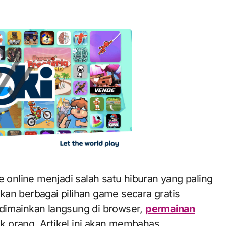
kan berbagai pilihan game secara gratis
 dimainkan langsung di browser,
permainan
ak orang. Artikel ini akan membahas